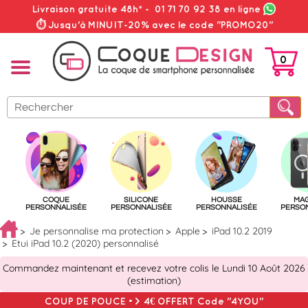
Livraison gratuite 48h*
-
01 71 70 92 38
en ligne
⏱ Jusqu'à MINUIT-20% avec le code "PROMO20"
0
PANIER
COQUE
SILICONE
HOUSSE
MA
PERSONNALISÉE
PERSONNALISÉE
PERSONNALISÉE
PERSO
Je personnalise ma protection
Apple
iPad 10.2 2019
Etui iPad 10.2 (2020) personnalisé
Commandez maintenant et recevez votre colis le Lundi 10 Août 2026
(estimation)
COUP DE POUCE => 4€ OFFERT Code "4YOU"