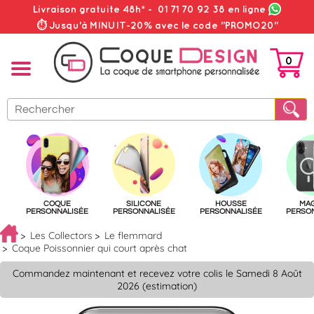
Livraison gratuite 48h*
-
01 71 70 92 38
en ligne
⏱ Jusqu'à MINUIT-20% avec le code "PROMO20"
0
PANIER
COQUE
SILICONE
HOUSSE
MA
PERSONNALISÉE
PERSONNALISÉE
PERSONNALISÉE
PERSO
Les Collectors
Le flemmard
Coque Poissonnier qui court après chat
Commandez maintenant et recevez votre colis le Samedi 8 Août
2026 (estimation)