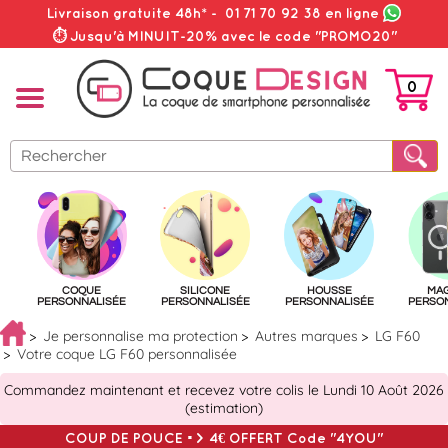
Livraison gratuite 48h*
-
01 71 70 92 38
en ligne
⏱ Jusqu'à MINUIT-20% avec le code "PROMO20"
0
PANIER
COQUE
SILICONE
HOUSSE
MA
PERSONNALISÉE
PERSONNALISÉE
PERSONNALISÉE
PERSO
Je personnalise ma protection
Autres marques
LG F60
Votre coque LG F60 personnalisée
Commandez maintenant et recevez votre colis le Lundi 10 Août 2026
(estimation)
COUP DE POUCE => 4€ OFFERT Code "4YOU"