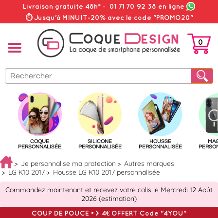
Livraison gratuite 48h*
-
01 71 70 92 38
en ligne
⏱ Jusqu'à MINUIT-20% avec le code "PROMO20"
0
PANIER
COQUE
SILICONE
HOUSSE
MA
PERSONNALISÉE
PERSONNALISÉE
PERSONNALISÉE
PERSO
Je personnalise ma protection
Autres marques
LG K10 2017
Housse LG K10 2017 personnalisée
Commandez maintenant et recevez votre colis le Mercredi 12 Août
2026 (estimation)
COUP DE POUCE => 4€ OFFERT Code "4YOU"