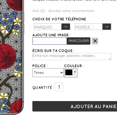
Avis (
0
) -
Ajoutez votre commentaire
CHOIX DE VOTRE TÉLÉPHONE
AJOUTE UNE IMAGE :
×
...
PARCOURIR
ÉCRIS SUR TA COQUE :
POLICE :
COULEUR :
▼
QUANTITÉ :