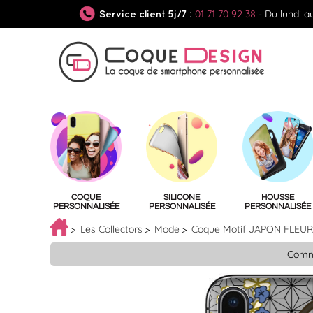
01 71 70 92 38
- Du lundi a
Service client 5j/7 :
COQUE
SILICONE
HOUSSE
PERSONNALISÉE
PERSONNALISÉE
PERSONNALISÉE
Les Collectors
Mode
Coque Motif JAPON FLEU
Comma