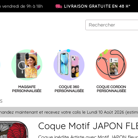
u vendredi de 9h à 18h
LIVRAISON GRATUITE EN 48 H*
MAGSAFE
COQUE 360
COQUE CORDON
PERSONNALISÉE
PERSONNALISÉE
PERSONNALISÉE
RS
ndez maintenant et recevez votre colis le Lundi 10 Août 2026 (estim
Coque Motif JAPON F
Coque inédite Artiste avec Motif JAPON fleu