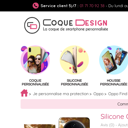
01 71 70 92 38
- Du lundi a
Service client 5j/7 :
COQUE
SILICONE
HOUSSE
PERSONNALISÉE
PERSONNALISÉE
PERSONNALISÉE
Je personnalise ma protection
Oppo
Oppo Find
Comma
Silicone
Avis (
0
) -
Ajou