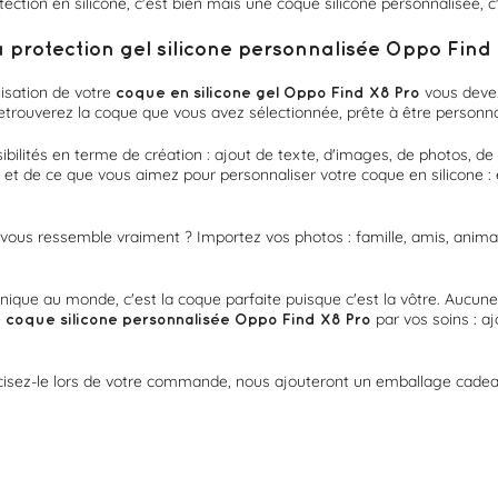
ction en silicone, c'est bien mais une coque silicone personnalisée, c
rotection gel silicone personnalisée Oppo Find
isation de votre
vous devez
coque en silicone gel Oppo Find X8 Pro
etrouverez la coque que vous avez sélectionnée, prête à être personna
bilités en terme de création : ajout de texte, d'images, de photos, de
s et de ce que vous aimez pour personnaliser votre coque en silicone : 
vous ressemble vraiment ? Importez vos photos : famille, amis, animal,
unique au monde, c'est la coque parfaite puisque c'est la vôtre. Aucune 
e
par vos soins : a
coque silicone personnalisée
Oppo Find X8 Pro
cisez-le lors de votre commande, nous ajouteront un emballage cadeau