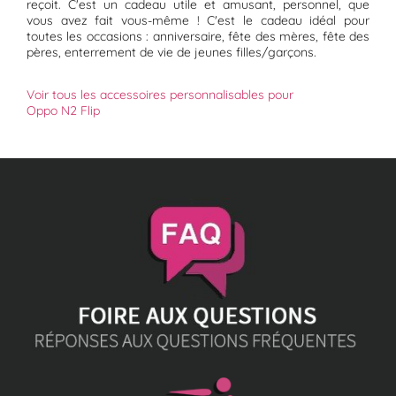
reçoit. C'est un cadeau utile et amusant, personnel, que
vous avez fait vous-même ! C'est le cadeau idéal pour
toutes les occasions : anniversaire, fête des mères, fête des
pères, enterrement de vie de jeunes filles/garçons.
Voir tous les accessoires personnalisables pour
Oppo N2 Flip