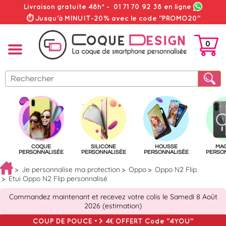
Livraison gratuite 48h*
-
01 71 70 92 38
en ligne
⏱ Jusqu'à MINUIT-20% avec le code "PROMO20"
0
PANIER
COQUE
SILICONE
HOUSSE
MA
PERSONNALISÉE
PERSONNALISÉE
PERSONNALISÉE
PERSO
Je personnalise ma protection
Oppo
Oppo N2 Flip
Etui Oppo N2 Flip personnalisé
Commandez maintenant et recevez votre colis le Samedi 8 Août
2026 (estimation)
COUP DE POUCE => 4€ OFFERT Code "4YOU"