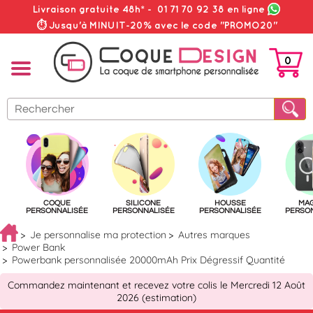
Livraison gratuite 48h*
-
01 71 70 92 38
en ligne
⏱ Jusqu'à MINUIT-20% avec le code "PROMO20"
0
PANIER
COQUE
SILICONE
HOUSSE
MA
PERSONNALISÉE
PERSONNALISÉE
PERSONNALISÉE
PERSO
Je personnalise ma protection
Autres marques
Power Bank
Powerbank personnalisée 20000mAh Prix Dégressif Quantité
Commandez maintenant et recevez votre colis le Mercredi 12 Août
2026 (estimation)