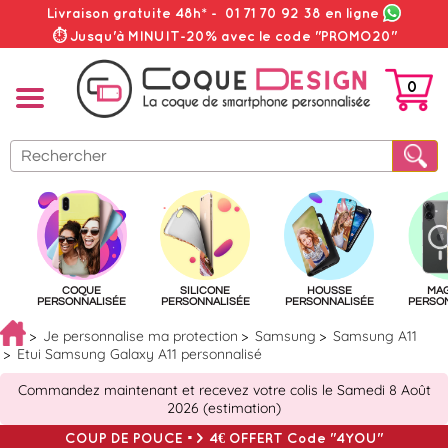
Livraison gratuite 48h*
-
01 71 70 92 38
en ligne
⏱ Jusqu'à MINUIT-20% avec le code "PROMO20"
0
PANIER
COQUE
SILICONE
HOUSSE
MA
PERSONNALISÉE
PERSONNALISÉE
PERSONNALISÉE
PERSO
Je personnalise ma protection
Samsung
Samsung A11
Etui Samsung Galaxy A11 personnalisé
Commandez maintenant et recevez votre colis le Samedi 8 Août
2026 (estimation)
COUP DE POUCE => 4€ OFFERT Code "4YOU"