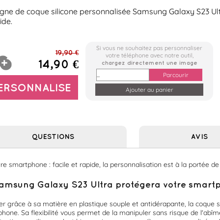
ligne de coque silicone personnalisée Samsung Galaxy S23 Ultr
ide.
Si vous ne souhaitez pas personnaliser
19,90 €
votre téléphone avec notre outil,
14,90 €
chargez directement une image
Parcourir
PERSONNALISE
QUESTIONS
AVIS
 smartphone : facile et rapide, la personnalisation est à la portée de 
amsung Galaxy S23 Ultra protégera votre smartpho
er grâce à sa matière en plastique souple et antidérapante, la coque si
hone. Sa flexibilité vous permet de la manipuler sans risque de l'abîmer