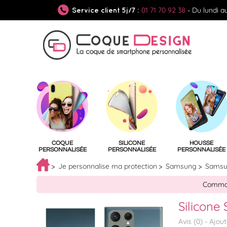
01 71 70 92 38
- Du lundi a
Service client 5j/7 :
COQUE
SILICONE
HOUSSE
PERSONNALISÉE
PERSONNALISÉE
PERSONNALISÉE
Je personnalise ma protection
Samsung
Samsun
Command
Silicone
Avis (
0
) -
Ajou