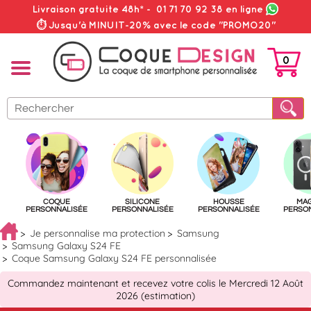
Livraison gratuite 48h*
-
01 71 70 92 38
en ligne
⏱ Jusqu'à MINUIT-20% avec le code "PROMO20"
0
PANIER
COQUE
SILICONE
HOUSSE
MA
PERSONNALISÉE
PERSONNALISÉE
PERSONNALISÉE
PERSO
Je personnalise ma protection
Samsung
Samsung Galaxy S24 FE
Coque Samsung Galaxy S24 FE personnalisée
Commandez maintenant et recevez votre colis le Mercredi 12 Août
2026 (estimation)