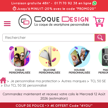
Livraison gratuite 48h*
-
01 71 70 92 38
en ligne
⏱ Jusqu'à MINUIT-20% avec le code "PROMO20"
0
PANIER
COQUE
SILICONE
HOUSSE
MA
PERSONNALISÉE
PERSONNALISÉE
PERSONNALISÉE
PERSO
Je personnalise ma protection
Autres marques
TCL 50 SE
Etui TCL 50 SE personnalisé
Commandez maintenant et recevez votre colis le Mercredi 12 Août
2026 (estimation)
COUP DE POUCE => 4€ OFFERT Code "4YOU"