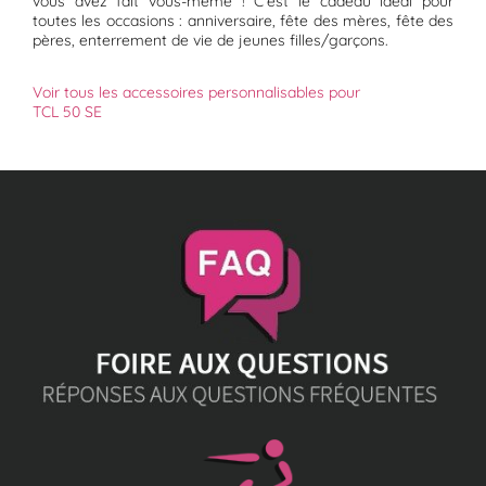
vous avez fait vous-même ! C'est le cadeau idéal pour
toutes les occasions : anniversaire, fête des mères, fête des
pères, enterrement de vie de jeunes filles/garçons.
Voir tous les accessoires personnalisables pour
TCL 50 SE