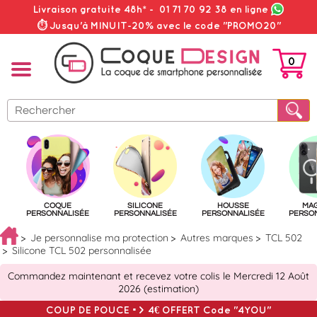
Livraison gratuite 48h*
-
01 71 70 92 38
en ligne
⏱ Jusqu'à MINUIT-20% avec le code "PROMO20"
0
PANIER
COQUE
SILICONE
HOUSSE
MA
PERSONNALISÉE
PERSONNALISÉE
PERSONNALISÉE
PERSO
Je personnalise ma protection
Autres marques
TCL 502
Silicone TCL 502 personnalisée
Commandez maintenant et recevez votre colis le Mercredi 12 Août
2026 (estimation)
COUP DE POUCE => 4€ OFFERT Code "4YOU"