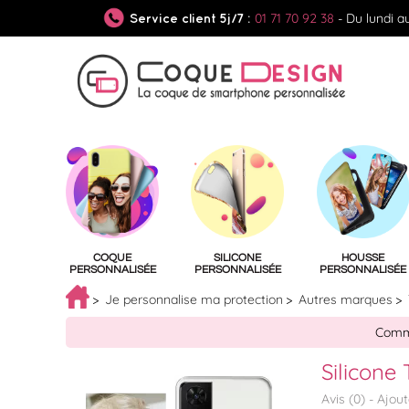
01 71 70 92 38
- Du lundi a
Service client 5j/7 :
COQUE
SILICONE
HOUSSE
PERSONNALISÉE
PERSONNALISÉE
PERSONNALISÉE
Je personnalise ma protection
Autres marques
Comma
Silicone
Avis (
0
) -
Ajou