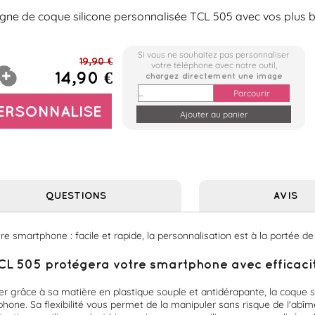
igne de coque silicone personnalisée TCL 505 avec vos plus be
Si vous ne souhaitez pas personnaliser
19,90 €
votre téléphone avec notre outil,
14,90 €
chargez directement une image
Parcourir
PERSONNALISE
QUESTIONS
AVIS
 smartphone : facile et rapide, la personnalisation est à la portée de 
CL 505 protégera votre smartphone avec efficacité
er grâce à sa matière en plastique souple et antidérapante, la coque si
hone. Sa flexibilité vous permet de la manipuler sans risque de l'abîmer