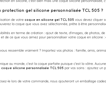
ction en silicone, c'est bien mais une coque silicone personnalisée, c
rotection gel silicone personnalisée TCL 505 ?
isation de votre
vous devez cliquer s
coque en silicone gel TCL 505
ouverez la coque que vous avez sélectionnée, prête à être personnalis
bilités en terme de création : ajout de texte, d'images, de photos, de
s et de ce que vous aimez pour personnaliser votre coque en silicone : 
vous ressemble vraiment ? Importez vos photos : famille, amis, animal,
unique au monde, c'est la coque parfaite puisque c'est la vôtre. Aucune 
e
par vos soins : ajoutez un
coque silicone personnalisée
TCL 505
cisez-le lors de votre commande, nous ajouteront un emballage cadeau